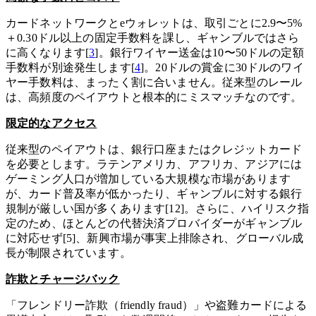
カードネットワークとeウォレットは、取引ごとに2.9〜5%
＋0.30ドル以上の固定手数料を課し、ギャンブルではさら
に高くなります[
3
]。銀行ワイヤー送金は10〜50ドルの定額
手数料が別途発生します[
4
]。20ドルの賞金に30ドルのワイ
ヤー手数料は、まったく割に合いません。従来型のレール
は、高頻度のペイアウトと根本的にミスマッチなのです。
限定的なアクセス
従来型のペイアウトは、銀行口座またはクレジットカード
を必要とします。ラテンアメリカ、アフリカ、アジアには
ゲーミング人口が増加している大規模な市場があります
が、カード普及率が低かったり、ギャンブルに対する銀行
規制が厳しい国が多くあります[12]。さらに、ハイリスク指
定のため、ほとんどの代替決済プロバイダーがギャンブル
に対応せず[5]、新興市場が事実上排除され、グローバル成
長が制限されています。
詐欺とチャージバック
「フレンドリー詐欺（friendly fraud）」や盗難カードによる