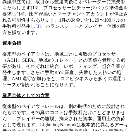
異議申立ては、取引から数週間後にオペレーターに損失を
もたらします[13]。プロセッサーはチャージバック準備金を
要求し[14]、比率が高いとマーチャントアカウントが停止さ
れる可能性すらあります。1件の返金ごとに20〜100ドルの
手数料が発生し[
3
]、バランスシートとプレイヤー信頼の両
方を損ないます。
運用負担
従来型のペイアウトは、地域ごとに複数のプロセッサ
（ACH、SEPA、地域eウォレット）との関係を管理する必
要があり、それぞれに統合、レポーティング、照合作業が
発生します。さらに手動KYC審査、失敗した支払いの処
理、AML遵守が加わると、コアビジネスから多くの運用リ
ソースが割かれることになります。
業界全体としての含意
従来型のペイアウトレールは、別の時代のために設計され
たものです。その真のコストは手数料だけにとどまりませ
ん——プレイヤーの離脱、拘束された資本、運用上の負荷
として現れます。Lightning Networkは根本的に異なるアーキ
テクチャを提示します。10秒未満の決済、1セント未満の手