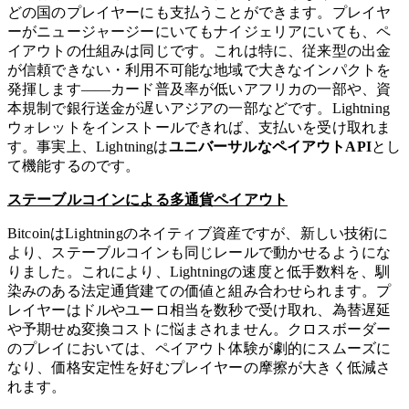
どの国のプレイヤーにも支払うことができます。プレイヤ
ーがニュージャージーにいてもナイジェリアにいても、ペ
イアウトの仕組みは同じです。これは特に、従来型の出金
が信頼できない・利用不可能な地域で大きなインパクトを
発揮します——カード普及率が低いアフリカの一部や、資
本規制で銀行送金が遅いアジアの一部などです。Lightning
ウォレットをインストールできれば、支払いを受け取れま
す。事実上、Lightningは
ユニバーサルなペイアウトAPI
とし
て機能するのです。
ステーブルコインによる多通貨ペイアウト
BitcoinはLightningのネイティブ資産ですが、新しい技術に
より、ステーブルコインも同じレールで動かせるようにな
りました。これにより、Lightningの速度と低手数料を、馴
染みのある法定通貨建ての価値と組み合わせられます。プ
レイヤーはドルやユーロ相当を数秒で受け取れ、為替遅延
や予期せぬ変換コストに悩まされません。クロスボーダー
のプレイにおいては、ペイアウト体験が劇的にスムーズに
なり、価格安定性を好むプレイヤーの摩擦が大きく低減さ
れます。