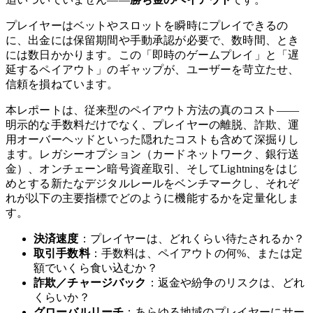
プレイヤーはベットやスロットを瞬時にプレイできるの
に、出金には保留期間や手動承認が必要で、数時間、とき
には数日かかります。この「即時のゲームプレイ」と「遅
延するペイアウト」のギャップが、ユーザーを苛立たせ、
信頼を損ねています。
本レポートは、従来型のペイアウト方法の真のコスト——
明示的な手数料だけでなく、プレイヤーの離脱、詐欺、運
用オーバーヘッドといった隠れたコストも含めて深掘りし
ます。レガシーオプション（カードネットワーク、銀行送
金）、オンチェーン暗号資産取引、そしてLightningをはじ
めとする新たなデジタルレールをベンチマークし、それぞ
れが以下の主要指標でどのように機能するかを定量化しま
す。
決済速度
：プレイヤーは、どれくらい待たされるか？
取引手数料
：手数料は、ペイアウトの何%、または定
額でいくら食い込むか？
詐欺／チャージバック
：返金や紛争のリスクは、どれ
くらいか？
グローバルリーチ
：あらゆる地域のプレイヤーにサー