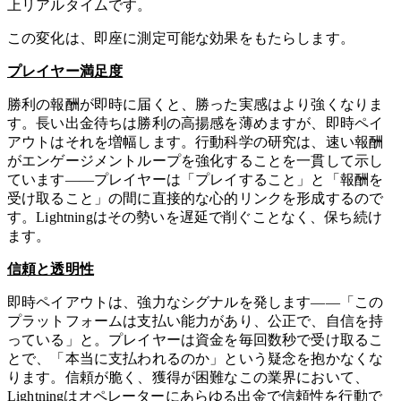
上リアルタイムです。
この変化は、即座に測定可能な効果をもたらします。
プレイヤー満足度
勝利の報酬が即時に届くと、勝った実感はより強くなりま
す。長い出金待ちは勝利の高揚感を薄めますが、即時ペイ
アウトはそれを増幅します。行動科学の研究は、速い報酬
がエンゲージメントループを強化することを一貫して示し
ています——プレイヤーは「プレイすること」と「報酬を
受け取ること」の間に直接的な心的リンクを形成するので
す。Lightningはその勢いを遅延で削ぐことなく、保ち続け
ます。
信頼と透明性
即時ペイアウトは、強力なシグナルを発します——「この
プラットフォームは支払い能力があり、公正で、自信を持
っている」と。プレイヤーは資金を毎回数秒で受け取るこ
とで、「本当に支払われるのか」という疑念を抱かなくな
ります。信頼が脆く、獲得が困難なこの業界において、
Lightningはオペレーターにあらゆる出金で信頼性を行動で