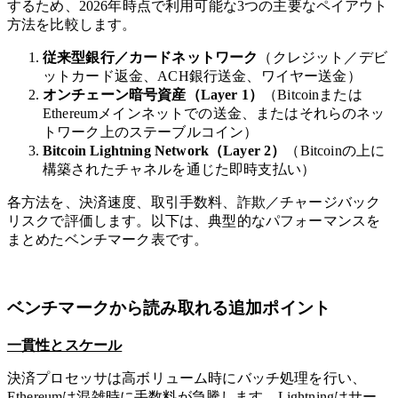
するため、2026年時点で利用可能な3つの主要なペイアウト
方法を比較します。
従来型銀行／カードネットワーク
（クレジット／デビ
ットカード返金、ACH銀行送金、ワイヤー送金）
オンチェーン暗号資産（Layer 1）
（Bitcoinまたは
Ethereumメインネットでの送金、またはそれらのネッ
トワーク上のステーブルコイン）
Bitcoin Lightning Network（Layer 2）
（Bitcoinの上に
構築されたチャネルを通じた即時支払い）
各方法を、決済速度、取引手数料、詐欺／チャージバック
リスクで評価します。以下は、典型的なパフォーマンスを
まとめたベンチマーク表です。
ベンチマークから読み取れる追加ポイント
一貫性とスケール
決済プロセッサは高ボリューム時にバッチ処理を行い、
Ethereumは混雑時に手数料が急騰します。Lightningはサー