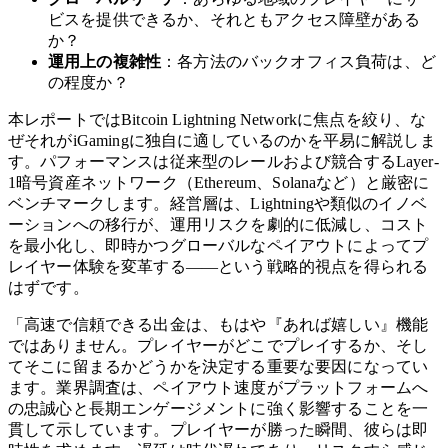
ビスを提供できるか、それともアクセス障壁がある
か？
運用上の複雑性
：各方法のバックオフィス負荷は、ど
の程度か？
本レポートではBitcoin Lightning Networkに焦点を絞り、な
ぜそれがiGamingに独自に適しているのかを平易に解説しま
す。パフォーマンスは従来型のレールおよび競合するLayer-
1暗号資産ネットワーク（Ethereum、Solanaなど）と厳密に
ベンチマークします。経営層は、Lightningや類似のイノベ
ーションへの移行が、運用リスクを劇的に低減し、コスト
を最小化し、即時かつグローバルなペイアウトによってプ
レイヤー体験を変革する——という戦略的視点を得られる
はずです。
「高速で信頼できる出金は、もはや『あれば嬉しい』機能
ではありません。プレイヤーがどこでプレイするか、そし
てそこに留まるかどうかを決定する重要な要因になってい
ます。業界調査は、ペイアウト速度がプラットフォームへ
の忠誠心と長期エンゲージメントに強く影響することを一
貫して示しています。プレイヤーが勝った瞬間、彼らは即