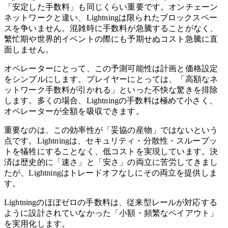
「安定した手数料」も同じくらい重要です。オンチェーン
ネットワークと違い、Lightningは限られたブロックスペー
スを争いません。混雑時に手数料が急騰することがなく、
繁忙期や世界的イベントの際にも予期せぬコスト急騰に直
面しません。
オペレーターにとって、この予測可能性は計画と価格設定
をシンプルにします。プレイヤーにとっては、「高額なネ
ットワーク手数料が引かれる」といった不快な驚きを排除
します。多くの場合、Lightningの手数料は極めて小さく、
オペレーターが全額を吸収できます。
重要なのは、この効率性が「妥協の産物」ではないという
点です。Lightningは、セキュリティ・分散性・スループッ
トを犠牲にすることなく、低コストを実現しています。決
済は歴史的に「速さ」と「安さ」の両立に苦労してきまし
たが、Lightningはトレードオフなしにその両立を提供しま
す。
Lightningのほぼゼロの手数料は、従来型レールが対応する
ように設計されていなかった「小額・頻繁なペイアウト」
を実用化します。