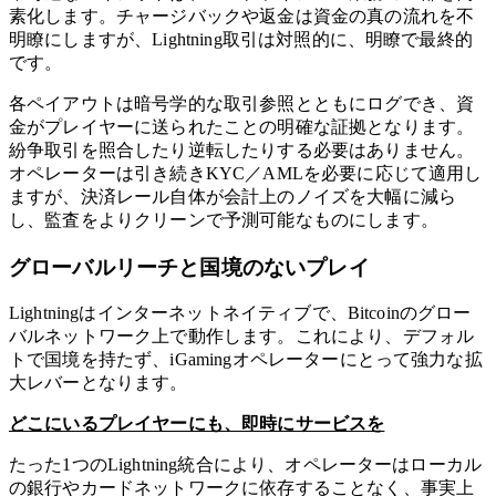
素化します。チャージバックや返金は資金の真の流れを不
明瞭にしますが、Lightning取引は対照的に、明瞭で最終的
です。
各ペイアウトは暗号学的な取引参照とともにログでき、資
金がプレイヤーに送られたことの明確な証拠となります。
紛争取引を照合したり逆転したりする必要はありません。
オペレーターは引き続きKYC／AMLを必要に応じて適用し
ますが、決済レール自体が会計上のノイズを大幅に減ら
し、監査をよりクリーンで予測可能なものにします。
グローバルリーチと国境のないプレイ
Lightningはインターネットネイティブで、Bitcoinのグロー
バルネットワーク上で動作します。これにより、デフォル
トで国境を持たず、iGamingオペレーターにとって強力な拡
大レバーとなります。
どこにいるプレイヤーにも、即時にサービスを
たった1つのLightning統合により、オペレーターはローカル
の銀行やカードネットワークに依存することなく、事実上