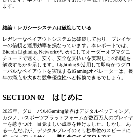
ます。
結論：レガシーシステムは破綻している
レガシーなペイアウトシステムは破綻しており、プレイヤ
ーの信頼と運用効率を損なっています。本レポートでは、
Bitcoin Lightning Networkがいかにしてオーダーオブマグニ
チュードで速く、安く、安全な支払いを実現しこの問題を
解決するかを示します。Lightningを活用して即時かつグロ
ーバルなペイアウトを実現するiGamingオペレーターは、長
年の痛点を大きな競争優位性へと転換できるでしょう。
SECTION 02 はじめに
2025年、グローバルiGaming業界はデジタルベッティング、
カジノ、eスポーツプラットフォームが数百万人のプレイヤ
ーを惹きつけ、目覚ましい成長を遂げました。しかし、あ
る一点だけが、デジタルプレイのミリ秒単位のスピードに
追いついていません——
勝ち金のペイアウト
です。