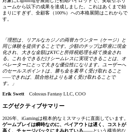
対象にLightningを展開した初期パイロットで、実取引ボリ
ュームから以下の成果を達成しました。これはあくまで始
まりにすぎず、全顧客（100%）への本格展開はこれからで
す。
「理想は、リアルなカジノの両替カウンター（ケージ）と
同じ体験を提供することです。少額のチップは即座に現金
化され、大きな金額はKYCと所得税処理を経て換金され
る。これをできるだけシームレスに実現できることは、オ
ペレーターにとって大きな優位性になります。ユーザーへ
のセールスポイントは、勝ち金を素早く受け取れること
——できれば、競合他社よりも速く受け取れることで
す。」
Erik Swett
Colossus Fantasy LLC, COO
エグゼクティブサマリー
2026年、iGamingは根本的なミスマッチに直面しています。
ゲームプレイは瞬時なのに、ペイアウトは遅く、コストが
高く、チャージバックにまみれている
——という構造的な