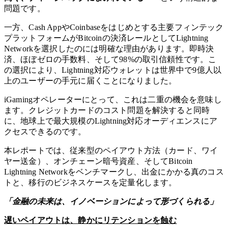
問題です。
一方、Cash AppやCoinbaseをはじめとする主要フィンテック
プラットフォームがBitcoinの決済レールとしてLightning
Networkを選択したのには明確な理由があります。即時決
済、ほぼゼロの手数料、そして98%の取引信頼性です。こ
の選択により、Lightning対応ウォレットは世界中で9億人以
上のユーザーの手元に届くことになりました。
iGamingオペレーターにとって、これは二重の機会を意味し
ます。クレジットカードのコスト問題を解決すると同時
に、地球上で最大規模のLightning対応オーディエンスにア
クセスできるのです。
本レポートでは、従来型のペイアウト方法（カード、ワイ
ヤー送金）、オンチェーン暗号資産、そしてBitcoin
Lightning Networkをベンチマークし、出金にかかる真のコス
トと、移行のビジネスケースを定量化します。
「金融の未来は、イノベーションによって形づくられる」
遅いペイアウトは、静かにリテンションを蝕む