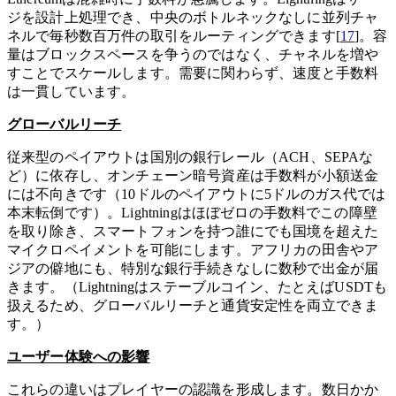
ジを設計上処理でき、中央のボトルネックなしに並列チャ
ネルで毎秒数百万件の取引をルーティングできます[
17
]。容
量はブロックスペースを争うのではなく、チャネルを増や
すことでスケールします。需要に関わらず、速度と手数料
は一貫しています。
グローバルリーチ
従来型のペイアウトは国別の銀行レール（ACH、SEPAな
ど）に依存し、オンチェーン暗号資産は手数料が小額送金
には不向きです（10ドルのペイアウトに5ドルのガス代では
本末転倒です）。Lightningはほぼゼロの手数料でこの障壁
を取り除き、スマートフォンを持つ誰にでも国境を超えた
マイクロペイメントを可能にします。アフリカの田舎やア
ジアの僻地にも、特別な銀行手続きなしに数秒で出金が届
きます。（Lightningはステーブルコイン、たとえばUSDTも
扱えるため、グローバルリーチと通貨安定性を両立できま
す。）
ユーザー体験への影響
これらの違いはプレイヤーの認識を形成します。数日かか