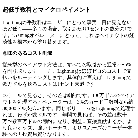
超低手数料とマイクロペイメント
Lightningの手数料はユーザーにとって事実上目に見えない
ほど低く——多くの場合、取引あたり1セントの数分の1で
す。iGamingオペレーターにとって、これはペイアウトの経
済性を根本から塗り替えます。
意味のあるコスト削減
従来型のペイアウト方法は、すべての取引から通常2〜5%
を削り取ります。一方、Lightningはほぼゼロのコストで支
払いをルーティングします。具体的に言えば、Lightningで
数万ドルを送るコストは1セント未満です。
スケールで見ると、その差は劇的です。100万ドルのペイア
ウトを処理するオペレーターは、3%のカード手数料なら約
30,000ドル支払います。同じボリュームをLightningで処理す
れば、わずか数ドルです。年間で見れば、その差は数十
万〜数百万ドルの節約になり、利益に直接貢献するか、よ
り良いオッズ、強いボーナス、よりスムーズなユーザー体
験への再投資原資となります。