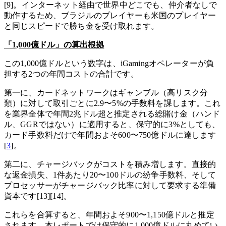
[9]。インターネット経由で世界中どこでも、仲介者なしで
動作するため、ブラジルのプレイヤーも米国のプレイヤー
と同じスピードで勝ち金を受け取れます。
「1,000億ドル」の算出根拠
この1,000億ドルという数字は、iGamingオペレーターが負
担する2つの年間コストの合計です。
第一に、カードネットワークはギャンブル（高リスク分
類）に対して取引ごとに2.9〜5%の手数料を課します。これ
を業界全体で年間2兆ドル超と推定される総賭け金（ハンド
ル、GGRではない）に適用すると、保守的に3%としても、
カード手数料だけで年間およそ600〜750億ドルに達します
[
3
]。
第二に、チャージバックがコストを積み増します。直接的
な返金損失、1件あたり20〜100ドルの紛争手数料、そして
プロセッサーがチャージバック比率に対して要求する準備
資本です[13][14]。
これらを合算すると、年間およそ900〜1,150億ドルと推定
されます。本レポートでは保守的に1,000億ドルに丸めてい