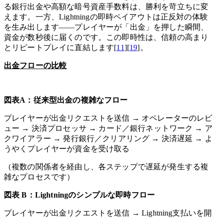
る銀行出金や高額な暗号資産手数料は、勝利を苛立ちに変
えます。一方、Lightningの即時ペイアウトは正反対の体験
を生み出します——プレイヤーが「出金」を押した瞬間、
資金が数秒後に届くのです。この即時性は、信頼の高まり
とリピートプレイに直結します[
11
][
19
]。
出金フローの比較
図表A：従来型出金の複雑なフロー
プレイヤーが出金リクエストを送信 → オペレーターのレビ
ュー → 決済プロセッサ → カード／銀行ネットワーク → ア
クワイアラー → 発行銀行／クリアリング → 決済遅延 → よ
うやくプレイヤーが資金を受け取る
（複数の関係者を経由し、各ステップで遅延が発生する複
雑なプロセスです）
図表 B：Lightningのシンプルな即時フロー
プレイヤーが出金リクエストを送信 → Lightning支払いを開