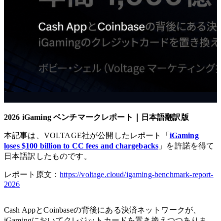
2026 iGaming ベンチマークレポート｜日本語翻訳版
本記事は、VOLTAGE社が公開したレポート「
iGaming
loses $100 billion to CC fees and chargebacks
」を許諾を得て
日本語訳したものです。
レポート原文：
https://voltage.cloud/igaming-benchmark-report-
2026
Cash AppとCoinbaseの背後にある決済ネットワークが、
iGamingにおいてクレジットカードを置き換えつつありま