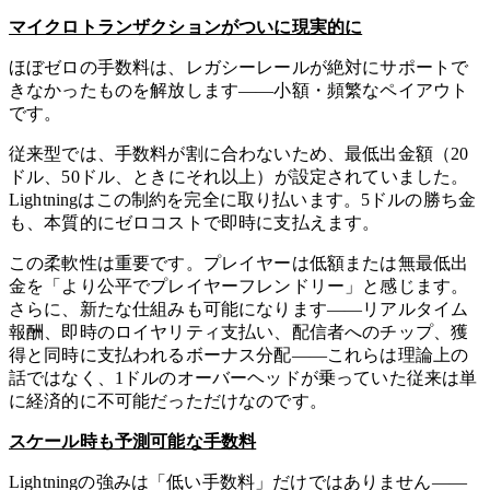
マイクロトランザクションがついに現実的に
ほぼゼロの手数料は、レガシーレールが絶対にサポートで
きなかったものを解放します——小額・頻繁なペイアウト
です。
従来型では、手数料が割に合わないため、最低出金額（20
ドル、50ドル、ときにそれ以上）が設定されていました。
Lightningはこの制約を完全に取り払います。5ドルの勝ち金
も、本質的にゼロコストで即時に支払えます。
この柔軟性は重要です。プレイヤーは低額または無最低出
金を「より公平でプレイヤーフレンドリー」と感じます。
さらに、新たな仕組みも可能になります——リアルタイム
報酬、即時のロイヤリティ支払い、配信者へのチップ、獲
得と同時に支払われるボーナス分配——これらは理論上の
話ではなく、1ドルのオーバーヘッドが乗っていた従来は単
に経済的に不可能だっただけなのです。
スケール時も予測可能な手数料
Lightningの強みは「低い手数料」だけではありません——