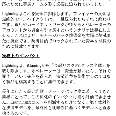
応のために専属チームを割く必要に迫られていました。
Lightningはこれを完全に排除します。プレイヤーの入金は
最終的です。ペイアウトは、一旦送られたらそれで終わり
です。銀行やカードネットワークが後からオペレーターの
アカウントから資金を引き戻すというシナリオは存在しま
せん。これにより、チャージバック準備金を大幅に削減ま
たは廃止でき、防御目的でロックされていた資本を成長の
ために解放できます。
実務上のインパクト
Lightningは、iGamingから「金融リスクの1クラス全体」を
取り除きます。オペレーターは「資金が動いたら、それで
完了」という確信を得られ、決済紛争を防衛するのではな
く製品を構築することに集中できます。
長年にわたり高い詐欺・チャージバック率に苦しんできた
業界にとって、この変化のインパクトは過小評価できませ
ん。Lightningはコストを削減するだけでなく、脆く敵対的
な決済モデルを、最終性と明瞭性に基づくモデルへと置き
換えるのです。