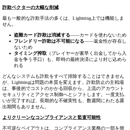
詐欺ベクターの大幅な削減
最も一般的な詐欺手法の多くは、Lightning上では機能しま
せん。
盗難カード詐欺は消滅する
——カードを使わないため
フレンドリー詐欺は不可能になる
——返金性が存在し
ないため
タイミング搾取
（プレイヤーが素早く出金してから入
金を争う手口）も、即時の最終決済により封じ込めら
れる
どんなシステムも詐欺をすべて排除することはできません
が、Lightningは問題の本質を変えます。詐欺防止の主戦場
は、事後的でコストのかかる回収から、上流のアカウント
セキュリティとアクセス制御へとシフトします。一度支払
いが完了すれば、長期的な不確実性も、数週間にわたる露
出期間もありません。
よりクリーンなコンプライアンスと監査可能性
不可逆なペイアウトは、コンプライアンス業務の一部を簡