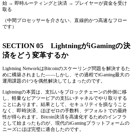
始 → 即時ルーティングと決済 → プレイヤーが資金を受け
取る
（中間プロセッサーを介さない、直線的かつ高速なフロー
です）
SECTION 05 LightningがiGamingの決
済をどう変革するか
Lightning NetworkはBitcoinのスケーリング問題を解決するた
めに構築されました——しかし、その過程でiGaming最大の
運用課題の1つを偶然解決してしまったのです。
Lightningの本質は、支払いをブロックチェーンの外側に移
し、軽量なピアツーピアの支払いチャネルでやり取りする
ことにあります。結果として、セキュリティを損なうこと
なく、即時決済、ほぼゼロの手数料、デフォルトでの最終
性が得られます。Bitcoin決済を高速化するためのインフラ
として始まったものが、現代のiGamingプラットフォームの
ニーズにほぼ完璧に適合したのです。