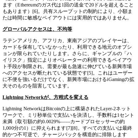
ます（Ethereumのガス代は1回の送金で20ドルを超えること
もあります）[6]。共有スループットの制約により、小額ま
たは時間に敏感なペイアウトには実用的ではありません。
グローバルアクセスは、不均等
ラテンアメリカ、アフリカ、東南アジアのプレイヤーは、
カードを保有していなかったり、利用できる地元のオプシ
ョンが限られていたりします。さらに、ギャンブルの「ハ
イリスク」指定によりオペレーターの利用できるペイアウ
ト手段が制限され、需要が最も急速に伸びている新興市場
へのアクセスが断たれている状態です[5]。これはユーザー
に不便を強いるだけでなく、新興市場におけるiGamingの拡
大そのものを阻害しています。
Lightning Networkが、方程式を変える
Lightning NetworkはBitcoinの上に構築されたLayer-2ネット
ワークで、ミリ秒単位で支払いを決済し、手数料は1セント
未満（取引額の約0.0029%——カードプロセッサーの約
1,000分の1）に抑えられます[7][8]。すべての支払いは最終
的かつ不可逆で、チャージバックを構造的に排除します