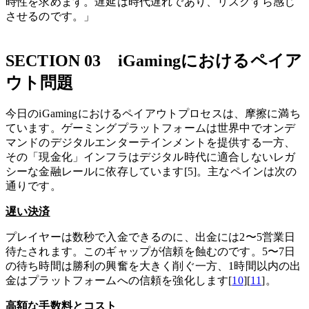
時性を求めます。遅延は時代遅れであり、リスクすら感じ
させるのです。」
SECTION 03 iGamingにおけるペイア
ウト問題
今日のiGamingにおけるペイアウトプロセスは、摩擦に満ち
ています。ゲーミングプラットフォームは世界中でオンデ
マンドのデジタルエンターテインメントを提供する一方、
その「現金化」インフラはデジタル時代に適合しないレガ
シーな金融レールに依存しています[5]。主なペインは次の
通りです。
遅い決済
プレイヤーは数秒で入金できるのに、出金には2〜5営業日
待たされます。このギャップが信頼を蝕むのです。5〜7日
の待ち時間は勝利の興奮を大きく削ぐ一方、1時間以内の出
金はプラットフォームへの信頼を強化します[
10
][
11
]。
高額な手数料とコスト