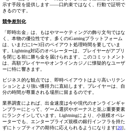
示す手段を提供します——口約束ではなく、行動で証明で
きるのです。
競争差別化
「即時出金」は、もはやマーケティングの飾り文句ではな
く、本物の優位性です。多くのiGamingプラットフォーム
は、いまだに1〜3日のペイアウト処理時間を要していま
す。Lightning対応のオペレーターは、プレイヤーがアプリ
を閉じる前に勝ち金を届けられます。このコミットメント
は、高額プレイヤーやオンラインカジノに懐疑的なユーザ
ーに特に響きます。
ビジネス的な観点では、即時ペイアウトはより高いリテン
ションとより強い獲得力に直結します。プレイヤーは、自
分の時間が尊重される場所に留まるのです。
業界調査によれば、出金速度は今や現代のオンラインギャ
ンブラーにとって、ゲーム選択やボーナスと並ぶ重要要素
にランクインしています。Lightningにより、小規模オペレ
ーターでも、エンタープライズ規模の銀行インフラを持た
ずにトップティアの期待に応えられるようになります[
20
]。