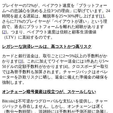
プレイヤーの72%が、ペイアウト速度を「プラットフォー
ムへの忠誠心を決める上位3つの理由」に挙げています。24
時間を超える遅延は、離脱率を25〜30%押し上げます[
1
]。
さらに71%のプレイヤーが「ペイアウトが遅い」という理
由で、過去にプラットフォームを離れた経験があります
[
2
]。つまり、ペイアウト速度は信頼と顧客生涯価値
（LTV）に直結するのです。
レガシーな決済レールは、高コストかつ高リスク
カードと銀行送金は、取引ごとに2〜5%以上の手数料がか
かります[
3
]。これに加えてワイヤー送金には1件あたり5〜
50ドルの定額手数料がかかります[4]。クロスボーダー取引
では為替手数料も加算されます。チャージバックはオペレ
ーターを詐欺リスクに晒し、返金に備えた準備金の確保を
強制します。
オンチェーン暗号資産は役立つが、スケールしない
Bitcoinは不可逆かつグローバルな支払いを提供し、チャー
ジバックも存在しません。しかし、オンチェーンは遅く
（数分〜数時間）、混雑時には手数料が予測不能に急騰し