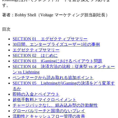
す。
著者：Bobby Shell（Voltage マーケティング担当副社長）
目次
SECTION 01 エグゼクティブサマリー
30日間。エンタープライズユーザー1社の事例
エグゼクティブサマリー
SECTION 02 はじめに
SECTION 03 iGamingにおけるペイアウト問題
SECTION 04 決済方法の比較：従来型 vs オンチェー
ン vs Lightning
ベンチマークから読み取れる追加ポイント
SECTION 05 LightningがiGamingの決済をどう変革す
るか
即時の入金とペイアウト
超低手数料とマイクロペイメント
チャージバックなし、組み込み型の詐欺耐性
グローバルリーチと国境のないプレイ
流動性とキャッシュフロー管理の改善