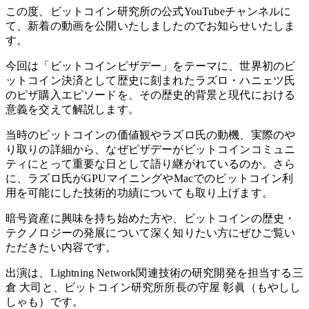
この度、ビットコイン研究所の公式YouTubeチャンネルに
て、新着の動画を公開いたしましたのでお知らせいたしま
す。
今回は「ビットコインピザデー」をテーマに、世界初のビ
ットコイン決済として歴史に刻まれたラズロ・ハニェツ氏
のピザ購入エピソードを、その歴史的背景と現代における
意義を交えて解説します。
当時のビットコインの価値観やラズロ氏の動機、実際のや
り取りの詳細から、なぜピザデーがビットコインコミュニ
ティにとって重要な日として語り継がれているのか。さら
に、ラズロ氏がGPUマイニングやMacでのビットコイン利
用を可能にした技術的功績についても取り上げます。
暗号資産に興味を持ち始めた方や、ビットコインの歴史・
テクノロジーの発展について深く知りたい方にぜひご覧い
ただきたい内容です。
出演は、Lightning Network関連技術の研究開発を担当する三
倉 大司と、ビットコイン研究所所長の守屋 彰眞（もやしし
しゃも）です。