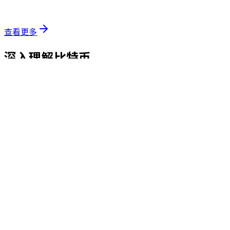
徹底解説！」公開のお知らせ｜ビットコイン研究
所 公式YouTubeチャンネル
查看更多
深入理解比特币
为所有追求可靠知识的人，提供值得信赖的学习园地。
阅读比特币研究所
想将产品卖给全球数亿人吗？
只需通过 API 接入，即可添加到现有支
付方式中。
关于引入基于 Lightning Network 的高速、低成本支付基础
设施，欢迎随时与我们联系。
联系我们