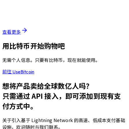
運営メンバーからの感謝のフォトメッセージ~ヤ
ップアイランド1万DL&UseBitcoin累計売上1億円
突破同時達成記念~
查看更多
用比特币开始购物吧
无需个人信息。只要有比特币，现在就能使用。
前往 UseBitcoin
想将产品卖给全球数亿人吗？
只需通过 API 接入，即可添加到现有支
付方式中。
关于引入基于 Lightning Network 的高速、低成本支付基础
设施，欢迎随时与我们联系。