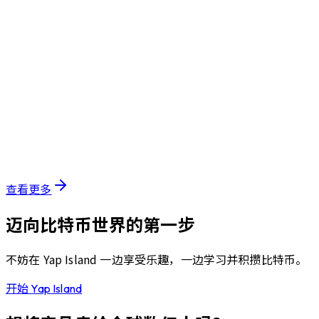
2026年3月23日
ヤップアイランド
"ビッ活"アプリ「ヤップアイランド」累計1万ダ
ウンロード突破のご報告と、島の今をお届けしま
す。
查看更多
迈向比特币世界的第一步
不妨在 Yap Island 一边享受乐趣，一边学习并积攒比特币。
开始 Yap Island